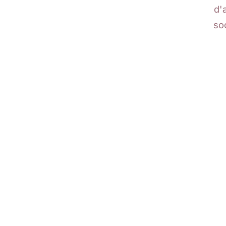
d'
so