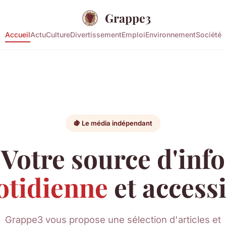
Grappe3
Accueil
Actu
Culture
Divertissement
Emploi
Environnement
Société
🍇 Le média indépendant
Votre source d'info
otidienne
et access
Grappe3 vous propose une sélection d'articles et