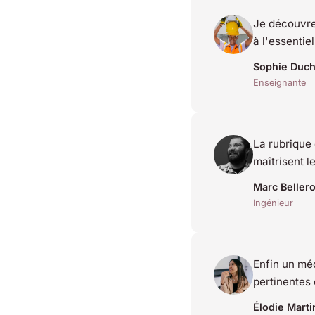
Je découvre
à l'essentie
Sophie Duc
Enseignante
La rubrique 
maîtrisent 
Marc Beller
Ingénieur
Enfin un méd
pertinentes 
Élodie Marti