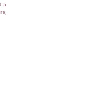
 la
re,